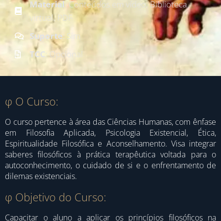
Material
: Conteúdos em vídeo, Biblioteca
virtual, PDF
Suporte
: Sim
TCC
: Opcional
φ O Curso:
O curso pertence à área das Ciências Humanas, com ênfase
em Filosofia Aplicada, Psicologia Existencial, Ética,
Espiritualidade Filosófica e Aconselhamento. Visa integrar
saberes filosóficos à prática terapêutica voltada para o
autoconhecimento, o cuidado de si e o enfrentamento de
dilemas existenciais.
φ Objetivo do Curso:
Capacitar o aluno a aplicar os princípios filosóficos na