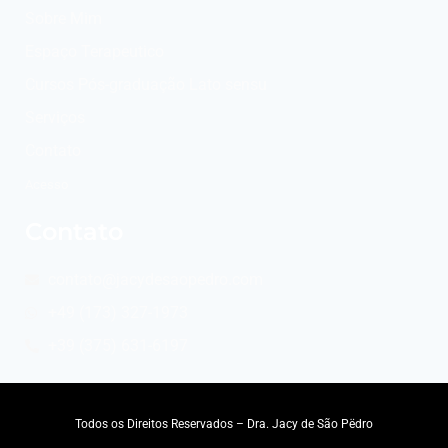
Sobre Mim
Espaço Terapeutico
Cursos Pós-graduação Lato sensu
Serviços
Contato
Acesso
Contato
contato@jacydesaopedro.com
+49 (173) 327-1973
+39 (375) 631-6197
Todos os Direitos Reservados – Dra. Jacy de São Pëdro